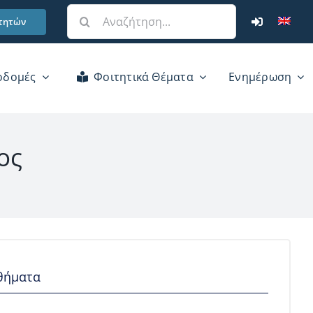
Αναζήτηση
τητών
για:
οδομές
Φοιτητικά Θέματα
Ενημέρωση
ος
θήματα