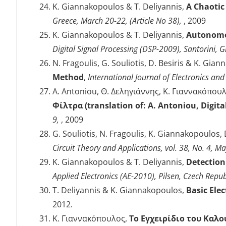
K. Giannakopoulos & T. Deliyannis,
A Chaotic
Greece, March 20-22, (Article No 38),
, 2009
K. Giannakopoulos & T. Deliyannis,
Autonomou
Digital Signal Processing (DSP-2009), Santorini,
N. Fragoulis, G. Souliotis, D. Besiris & K. Gia
Method
,
International Journal of Electronics a
A. Antoniou, Θ. Δεληγιάννης, Κ. Γιαννακόπο
Φίλτρα (translation of: Α. Antoniou, Digita
9,
, 2009
G. Souliotis, N. Fragoulis, K. Giannakopoulos, 
Circuit Theory and Applications, vol. 38, No. 4, 
K. Giannakopoulos & T. Deliyannis,
Detection
Applied Electronics (AE-2010), Pilsen, Czech Repu
T. Deliyannis & K. Giannakopoulos,
Basic Ele
2012.
Κ. Γιαννακόπουλος,
Το Εγχειρίδιο του Καλο