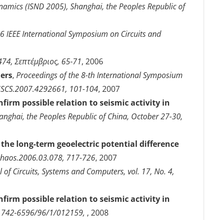
namics (ISND 2005), Shanghai, the Peoples Republic of
6 IEEE International Symposium on Circuits and
474, Σεπτέμβριος, 65-71
, 2006
iers
,
Proceedings of the 8-th International Symposium
9/ISSCS.2007.4292661, 101-104
, 2007
irm possible relation to seismic activity in
nghai, the Peoples Republic of China, October 27-30,
the long-term geoelectric potential difference
j.chaos.2006.03.078, 717-726
, 2007
l of Circuits, Systems and Computers, vol. 17, No. 4,
irm possible relation to seismic activity in
88/1742-6596/96/1/012159,
, 2008