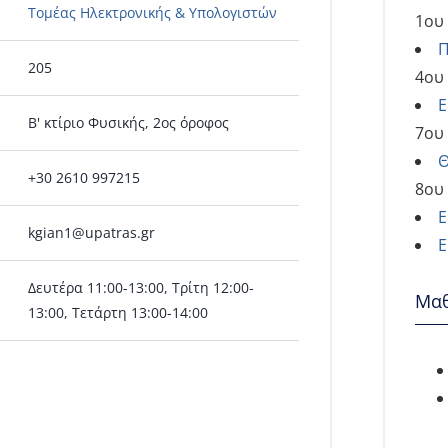
Τομέας Ηλεκτρονικής & Υπολογιστών
1ου
Π
205
4ου
Ε
Β' κτίριο Φυσικής, 2ος όροφος
7ου
Θ
+30 2610 997215
8ου
Ε
kgian1@upatras.gr
Ε
Δευτέρα 11:00-13:00, Τρίτη 12:00-
Μα
13:00, Τετάρτη 13:00-14:00