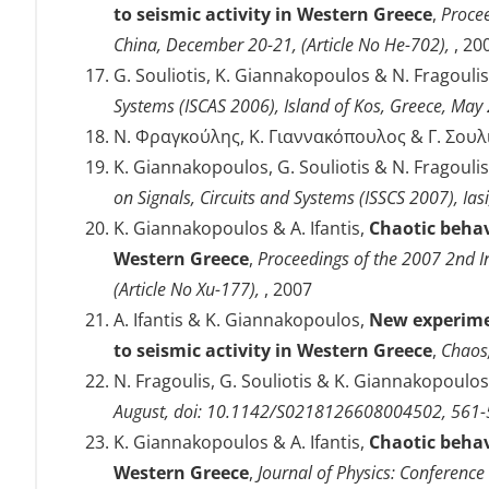
to seismic activity in Western Greece
,
Procee
China, December 20-21, (Article No He-702),
, 20
G. Souliotis, K. Giannakopoulos & N. Fragouli
Systems (ISCAS 2006), Island of Kos, Greece, May
Ν. Φραγκούλης, Κ. Γιαννακόπουλος & Γ. Σουλ
K. Giannakopoulos, G. Souliotis & N. Fragouli
on Signals, Circuits and Systems (ISSCS 2007), Ia
K. Giannakopoulos & A. Ifantis,
Chaotic behav
Western Greece
,
Proceedings of the 2007 2nd I
(Article No Xu-177),
, 2007
A. Ifantis & K. Giannakopoulos,
New experimen
to seismic activity in Western Greece
,
Chaos,
N. Fragoulis, G. Souliotis & K. Giannakopoulo
August, doi: 10.1142/S0218126608004502, 561
K. Giannakopoulos & A. Ifantis,
Chaotic behav
Western Greece
,
Journal of Physics: Conferenc