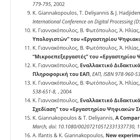
779-795
, 2002
K. Giannakopoulos, T. Deliyannis & J. Hadjide
International Conference on Digital Processing (DS
Κ. Γιαννακόπουλος, Β. Φωτόπουλος, Ά. Ηλίας
Υπολογιστών” του «Εργαστηρίου Ψηφιακ
Κ. Γιαννακόπουλος, Β. Φωτόπουλος, Ά. Ηλίας
“Μικροεπεξεργαστές” του «Εργαστηρίου 
Κ. Γιαννακόπουλος,
Εναλλακτικό Διδακτικό 
Πληροφορική του ΕΑΠ
,
ΕΑΠ, ISBN 978-960-5
Κ. Γιαννακόπουλος, Β. Φωτόπουλος, Ά. Ηλίας
538-651-8,
, 2004
Κ. Γιαννακόπουλος,
Εναλλακτικό Διδακτικό 
Σχεδίαση” του «Εργαστηρίου Ψηφιακών Σ
K. Giannakopoulos & T. Deliyannis,
A Compari
March, doi: 10.1080/00207210512331337730, 
A. Ifantis & K. Giannakopoulos,
New experimen