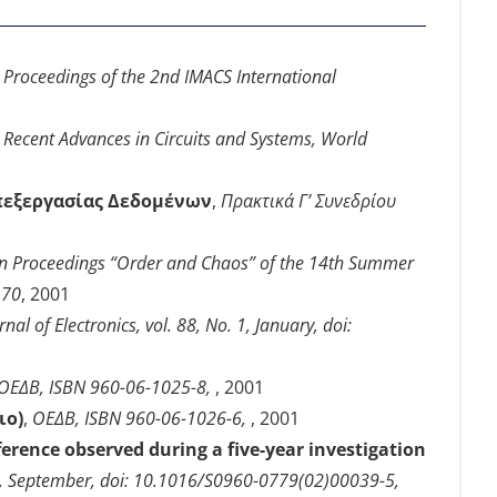
,
Proceedings of the 2nd IMACS International
,
Recent Advances in Circuits and Systems, World
πεξεργασίας Δεδομένων
,
Πρακτικά Γ’ Συνεδρίου
ion Proceedings “Order and Chaos” of the 14th Summer
170
, 2001
nal of Electronics, vol. 88, No. 1, January, doi:
ΟΕΔΒ, ISBN 960-06-1025-8,
, 2001
ιο)
,
ΟΕΔΒ, ISBN 960-06-1026-6,
, 2001
ference observed during a five-year investigation
. 5, September, doi: 10.1016/S0960-0779(02)00039-5,