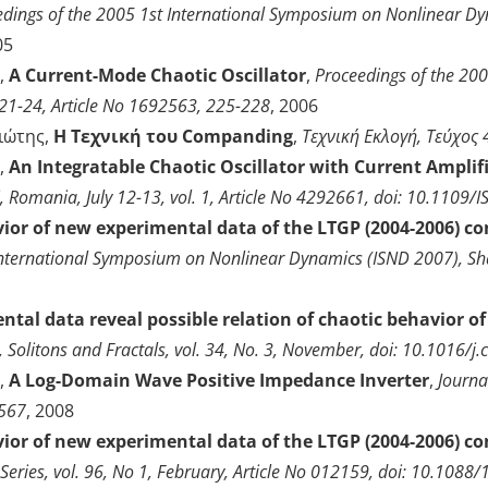
dings of the 2005 1st International Symposium on Nonlinear Dy
05
s,
A Current-Mode Chaotic Oscillator
,
Proceedings of the 200
 21-24, Article No 1692563, 225-228
, 2006
ιώτης,
Η Τεχνική του Companding
,
Τεχνική Εκλογή, Τεύχος 
s,
An Integratable Chaotic Oscillator with Current Amplif
si, Romania, July 12-13, vol. 1, Article No 4292661, doi: 10.110
ior of new experimental data of the LTGP (2004-2006) conf
nternational Symposium on Nonlinear Dynamics (ISND 2007), Sha
tal data reveal possible relation of chaotic behavior of 
 Solitons and Fractals, vol. 34, No. 3, November, doi: 10.1016/
s,
A Log-Domain Wave Positive Impedance Inverter
,
Journa
-567
, 2008
ior of new experimental data of the LTGP (2004-2006) conf
e Series, vol. 96, No 1, February, Article No 012159, doi: 10.10