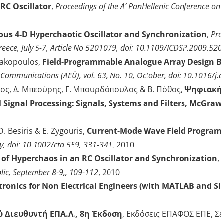
 RC Oscillator
,
Proceedings of the A’ PanHellenic Conference on
s 4-D Hyperchaotic Oscillator and Synchronization
,
Pr
 Greece, July 5-7, Article No 5201079, doi: 10.1109/ICDSP.2009.5
nnakopoulos,
Field-Programmable Analogue Array Design Ba
nd Communications (AEÜ), vol. 63, No. 10, October, doi: 10.1016/
υλος, Δ. Μπεσύρης, Γ. Μπουρδόπουλος & Β. Πόθος,
Ψηφιακή 
l Signal Processing: Signals, Systems and Filters, McGraw 
D. Besiris & E. Zygouris,
Current-Mode Wave Field Progra
May, doi: 10.1002/cta.559, 331-341
, 2010
 of Hyperchaos in an RC Oscillator and Synchronization
,
blic, September 8-9,, 109-112
, 2010
ctronics for Non Electrical Engineers (with MATLAB and S
ύ Διευθυντή ΕΠΑ.Λ., 8η Έκδοση
, Εκδόσεις ΕΠΑΦΟΣ ΕΠΕ, Σε