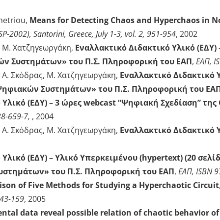
metriou,
Means for Detecting Chaos and Hyperchaos in Non
P-2002), Santorini, Greece, July 1-3, vol. 2, 951-954
, 2002
, Μ. Χατζηγεωργάκη,
Εναλλακτικό Διδακτικό Υλικό (ΕΔΥ) 
ών Συστημάτων» του Π.Σ. Πληροφορική του ΕΑΠ
,
ΕΑΠ, I
, Α. Σκόδρας, Μ. Χατζηγεωργάκη,
Εναλλακτικό Διδακτικό Υ
Ψηφιακών Συστημάτων» του Π.Σ. Πληροφορική του ΕΑ
Υλικό (ΕΔΥ) – 3 ώρες webcast “Ψηφιακή Σχεδίαση” της 
38-659-7,
, 2004
, Α. Σκόδρας, Μ. Χατζηγεωργάκη,
Εναλλακτικό Διδακτικό Υ
Υλικό (ΕΔΥ) – Υλικό Υπερκειμένου (hypertext) (20 σελί
υστημάτων» του Π.Σ. Πληροφορική του ΕΑΠ
,
ΕΑΠ, ISBN 
son of Five Methods for Studying a Hyperchaotic Circuit
143-159
, 2005
tal data reveal possible relation of chaotic behavior of 