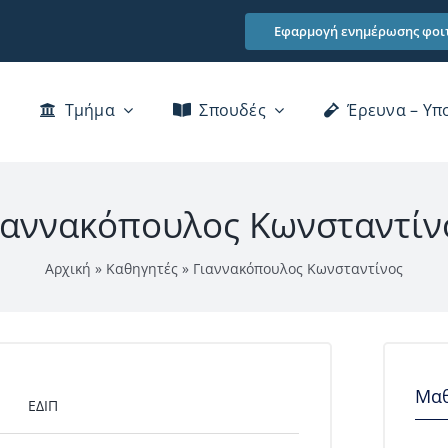
Εφαρμογή ενημέρωσης φοι
Τμήμα
Σπουδές
Έρευνα – Υπ
Χαιρετισμός Προέδρου Τμήματος
ιαννακόπουλος Κωνσταντίν
Διατελέσαντα μέλη του Τμήματος
Αρχική
»
Καθηγητές
»
Γιαννακόπουλος Κωνσταντίνος
Βιβλιοθήκη
Κτίρια
Επικοινωνία
Μα
ΕΔΙΠ
αι Αξιολόγησης του Προσωπικού του ΠΠΣ