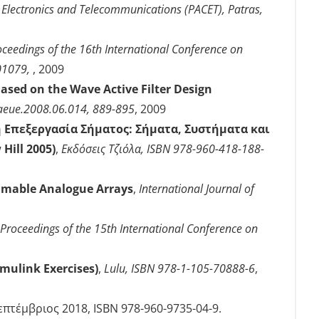
 Electronics and Telecommunications (PACET), Patras,
oceedings of the 16th International Conference on
201079,
, 2009
sed on the Wave Active Filter Design
j.aeue.2008.06.014, 889-895
, 2009
Επεξεργασία Σήματος: Σήματα, Συστήματα και
Hill 2005)
,
Εκδόσεις Τζιόλα, ISBN 978-960-418-188-
mmable Analogue Arrays
,
International Journal of
Proceedings of the 15th International Conference on
imulink Exercises)
,
Lulu, ISBN 978-1-105-70888-6
,
πτέμβριος 2018, ISBN 978-960-9735-04-9.