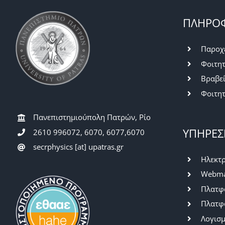
ΠΛΗΡΟΦ
Παροχ
Φοιτητ
Βραβε
Φοιτητ
Πανεπιστημιούπολη Πατρών, Ρίο
ΥΠΗΡΕΣ
2610 996072, 6070, 6077,6070
secrphysics [at] upatras.gr
Ηλεκτρ
Webma
Πλατφό
Πλατφ
Λογισμ