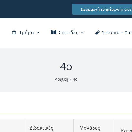
Εφαρμογή ενημέρωσης φοι
Τμήμα
Σπουδές
Έρευνα – Υπ
Χαιρετισμός Προέδρου Τμήματος
4ο
Διατελέσαντα μέλη του Τμήματος
Αρχική
»
4ο
Βιβλιοθήκη
Κτίρια
Επικοινωνία
Διδακτικές
Μονάδες
αι Αξιολόγησης του Προσωπικού του ΠΠΣ
Κατη