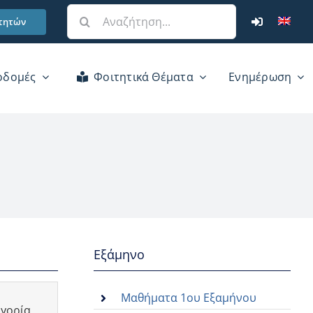
Αναζήτηση
τητών
για:
οδομές
Φοιτητικά Θέματα
Ενημέρωση
Εξάμηνο
Μαθήματα 1ου Εξαμήνου
γορία