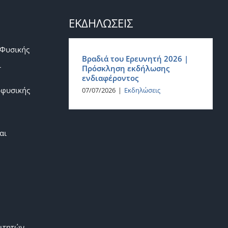
ΕΚΔΗΛΩΣΕΙΣ
 Φυσικής
Βραδιά του Ερευνητή 2026 |
ι
Πρόσκληση εκδήλωσης
ενδιαφέροντος
οφυσικής
07/07/2026
|
Εκδηλώσεις
αι
ιτητών