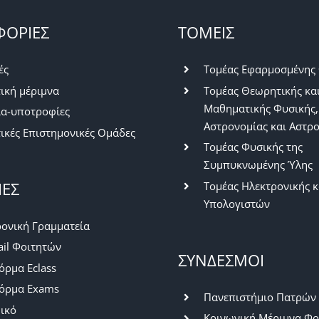
ΟΡΙΕΣ
ΤΟΜΕΙΣ
ές
Τομέας Εφαρμοσμένης
ική μέριμνα
Τομέας Θεωρητικής κα
Μαθηματικής Φυσικής,
ία-υποτροφίες
Αστρονομίας και Αστρ
ικές Επιστημονικές Ομάδες
Τομέας Φυσικής της
Συμπυκνωμένης Ύλης
ΙΕΣ
Τομέας Ηλεκτρονικής κ
Υπολογιστών
ονική Γραμματεία
il Φοιτητών
ΣΥΝΔΕΣΜΟΙ
ρμα Eclass
όρμα Exams
Πανεπιστήμιο Πατρών
ικό
Κοινωνική Μέριμνα Φο