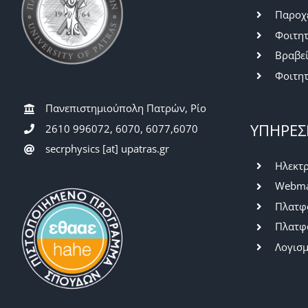
Παροχ
Φοιτητ
Βραβε
Φοιτητ
Πανεπιστημιούπολη Πατρών, Ρίο
ΥΠΗΡΕΣ
2610 996072, 6070, 6077,6070
secrphysics [at] upatras.gr
Ηλεκτρ
Webma
Πλατφό
Πλατφ
Λογισμ