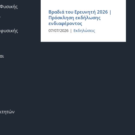
 Φυσικής
Βραδιά του Ερευνητή 2026 |
ι
Πρόσκληση εκδήλωσης
ενδιαφέροντος
οφυσικής
07/07/2026
|
Εκδηλώσεις
αι
ιτητών