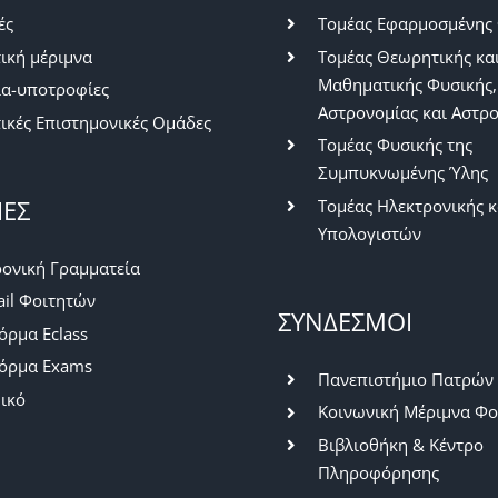
ές
Τομέας Εφαρμοσμένης
ική μέριμνα
Τομέας Θεωρητικής κα
Μαθηματικής Φυσικής,
ία-υποτροφίες
Αστρονομίας και Αστρ
ικές Επιστημονικές Ομάδες
Τομέας Φυσικής της
Συμπυκνωμένης Ύλης
ΙΕΣ
Τομέας Ηλεκτρονικής κ
Υπολογιστών
ονική Γραμματεία
il Φοιτητών
ΣΥΝΔΕΣΜΟΙ
ρμα Eclass
όρμα Exams
Πανεπιστήμιο Πατρών
ικό
Κοινωνική Μέριμνα Φο
Βιβλιοθήκη & Κέντρο
Πληροφόρησης