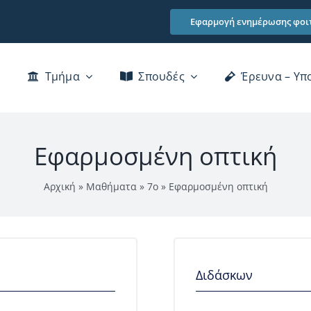
Εφαρμογή ενημέρωσης φοι
Τμήμα
Σπουδές
Έρευνα – Υπ
Χαιρετισμός Προέδρου Τμήματος
Εφαρμοσμένη οπτική
Διατελέσαντα μέλη του Τμήματος
Αρχική
»
Μαθήματα
»
7ο
»
Εφαρμοσμένη οπτική
Βιβλιοθήκη
Κτίρια
Επικοινωνία
Διδάσκων
αι Αξιολόγησης του Προσωπικού του ΠΠΣ