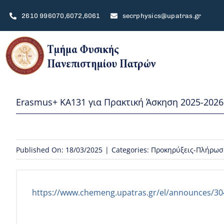
Μετάβαση
2610 996070,6072,6061
secrphysics@upatras.gr
στο
περιεχόμενο
Ιστορικό
Erasmus+ KA131 για Πρακτική Άσκηση 2025-2026
Περιγραφή
Τομείς
Published On: 18/03/2025
|
Categories:
Προκηρύξεις-Πλήρωσ
Διοίκηση – Τομείς – Επιτροπές
Προσωπικό
https://www.chemeng.upatras.gr/el/announces/30
Πολιτική Ποιότητας ΠΠΣ
Πολιτική Υποστήριξης, Ανάπτυξης κ