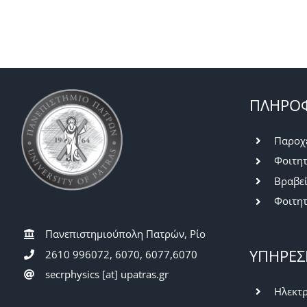
ΠΛΗΡΟΦ
Παροχ
Φοιτητ
Βραβε
Φοιτητ
Πανεπιστημιούπολη Πατρών, Ρίο
ΥΠΗΡΕΣ
2610 996072, 6070, 6077,6070
secrphysics [at] upatras.gr
Ηλεκτρ