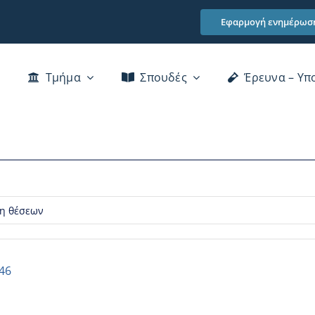
Εφαρμογή ενημέρωσ
Τμήμα
Σπουδές
Έρευνα – Υπ
Χαιρετισμός Προέδρου Τμήματος
Διατελέσαντα μέλη του Τμήματος
Βιβλιοθήκη
η θέσεων
Κτίρια
Επικοινωνία
46
αι Αξιολόγησης του Προσωπικού του ΠΠΣ