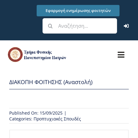
Μετάβαση
Εφαρμογή ενημέρωσης φοιτητών
στο
περιεχόμενο
Αναζήτηση
για:
Toggl
Navig
Τμήμα
ΔΙΑΚΟΠΗ ΦΟΙΤΗΣΗΣ (Αναστολή)
Σπουδές
Έρευνα – Υποδομές
Published On: 15/09/2025
|
Categories:
Προπτυχιακές Σπουδές
Φοιτητικά Θέματα