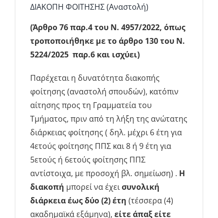
ΔΙΑΚΟΠΗ ΦΟΙΤΗΣΗΣ (Αναστολή)
Ενημέρωση
(Άρθρο 76 παρ.4 του
N
. 4957/2022, όπως
τροποποιήθηκε με το άρθρο 130 του Ν.
5224/2025 παρ.6 και ισχύει)
Παρέχεται η δυνατότητα διακοπής
φοίτησης (αναστολή σπουδών), κατόπιν
αίτησης προς τη Γραμματεία του
Τμήματος, πριν από τη λήξη της ανώτατης
διάρκειας φοίτησης ( δηλ. μέχρι 6 έτη για
4ετούς φοίτησης ΠΠΣ και 8 ή 9 έτη για
5ετούς ή 6ετούς φοίτησης ΠΠΣ
αντίστοιχα, με προσοχή βλ. σημείωση) .
Η
διακοπή
μπορεί να έχει
συνολική
διάρκεια έως δύο (2) έτη
(τέσσερα (4)
ακαδημαϊκά εξάμηνα),
είτε άπαξ είτε