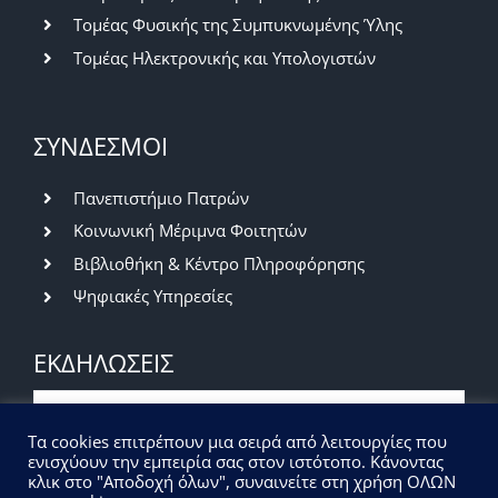
Τομέας Φυσικής της Συμπυκνωμένης Ύλης
Τομέας Ηλεκτρονικής και Υπολογιστών
ΣΥΝΔΕΣΜΟΙ
Πανεπιστήμιο Πατρών
Κοινωνική Μέριμνα Φοιτητών
Βιβλιοθήκη & Κέντρο Πληροφόρησης
Ψηφιακές Υπηρεσίες
ΕΚΔΗΛΩΣΕΙΣ
Βραδιά του Ερευνητή 2026 | Πρόσκληση
Τα cookies επιτρέπουν μια σειρά από λειτουργίες που
εκδήλωσης ενδιαφέροντος
ενισχύουν την εμπειρία σας στον ιστότοπο. Κάνοντας
κλικ στο "Αποδοχή όλων", συναινείτε στη χρήση ΟΛΩΝ
07/07/2026
|
Εκδηλώσεις