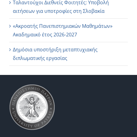
Ταλαντούχοι Διεθνείς Φοιτητές: Υποβολή
αιτήσεων για υποτροφίες στη Σλοβακία
«Ακροατής Πανεπιστημιακών Μαθημάτων»
Ακαδημαικό έτος 2026-2027
Δημόσια υποστήριξη μεταπτυχιακής
διπλωματικής εργασίας