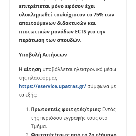
επιτρέπεται μόνο εφόσον έχει
ολοκληρωθεί τουλάχιστον το 75% των
απαιτούμενων διδακτικών και
πιστωτικών μονάδων
ECTS
για την
περάτωση των σπουδών.
Υποβολή Αιτήσεων
Η αίτηση
υποβάλλεται ηλεκτρονικά μέσω
της πλατφόρμας
https://eservice.upatras.gr/
σύμφωνα με
τα εξής:
Πρωτοετείς φοιτητές/τριες
: Εντός
της περιόδου εγγραφής τους στο
Τμήμα.
Φοιτητές/τριες από το 2ο εξάμηνο