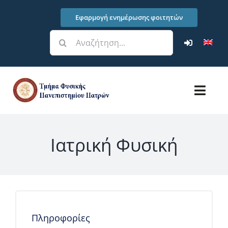
Μετάβαση
Εφαρμογή ενημέρωσης φοιτητών
στο
περιεχόμενο
Αναζήτηση
για:
Toggl
Navig
Τμήμα
Ιατρική Φυσική
Σπουδές
Έρευνα – Υποδομές
Φοιτητικά Θέματα
Πληροφορίες