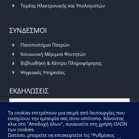
Τομέας Ηλεκτρονικής και Υπολογιστών
ΣΥΝΔΕΣΜΟΙ
Πανεπιστήμιο Πατρών
Κοινωνική Μέριμνα Φοιτητών
Βιβλιοθήκη & Κέντρο Πληροφόρησης
Ψηφιακές Υπηρεσίες
ΕΚΔΗΛΩΣΕΙΣ
Βραδιά του Ερευνητή 2026 | Πρόσκληση
Τα cookies επιτρέπουν μια σειρά από λειτουργίες που
εκδήλωσης ενδιαφέροντος
ενισχύουν την εμπειρία σας στον ιστότοπο. Κάνοντας
κλικ στο "Αποδοχή όλων", συναινείτε στη χρήση ΟΛΩΝ
07/07/2026
|
Εκδηλώσεις
των cookies.
Ωστόσο, μπορείτε να επισκεφτείτε τις "Ρυθμίσεις