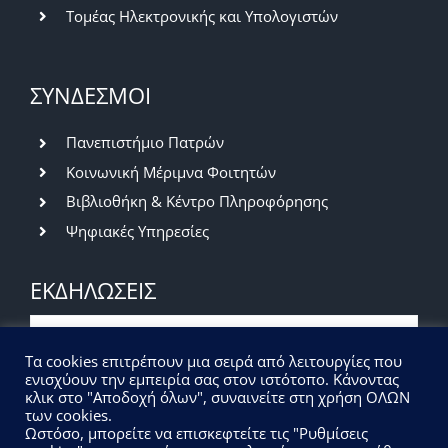
Τομέας Ηλεκτρονικής και Υπολογιστών
ΣΥΝΔΕΣΜΟΙ
Πανεπιστήμιο Πατρών
Κοινωνική Μέριμνα Φοιτητών
Βιβλιοθήκη & Κέντρο Πληροφόρησης
Ψηφιακές Υπηρεσίες
ΕΚΔΗΛΩΣΕΙΣ
Βραδιά του Ερευνητή 2026 | Πρόσκληση
Τα cookies επιτρέπουν μια σειρά από λειτουργίες που
εκδήλωσης ενδιαφέροντος
ενισχύουν την εμπειρία σας στον ιστότοπο. Κάνοντας
κλικ στο "Αποδοχή όλων", συναινείτε στη χρήση ΟΛΩΝ
01/07/2026
|
Εκδηλώσεις
των cookies.
Ωστόσο, μπορείτε να επισκεφτείτε τις "Ρυθμίσεις