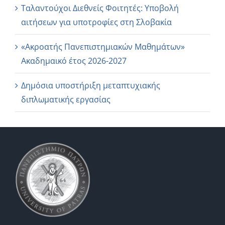
Ταλαντούχοι Διεθνείς Φοιτητές: Υποβολή
αιτήσεων για υποτροφίες στη Σλοβακία
«Ακροατής Πανεπιστημιακών Μαθημάτων»
Ακαδημαικό έτος 2026-2027
Δημόσια υποστήριξη μεταπτυχιακής
διπλωματικής εργασίας