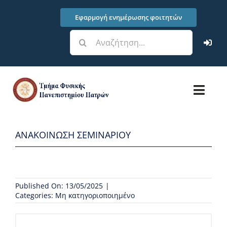
Μετάβαση
Εφαρμογή ενημέρωσης φοιτητών
στο
περιεχόμενο
Αναζήτηση
για:
Toggl
Navig
Τμήμα
ΑΝΑΚΟΙΝΩΣΗ ΣΕΜΙΝΑΡΙΟΥ
Σπουδές
Έρευνα – Υποδομές
Published On: 13/05/2025
|
Categories:
Μη κατηγοριοποιημένο
Φοιτητικά Θέματα