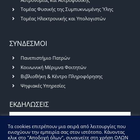
Τομέας Φυσικής της Συμπυκνωμένης Ύλης
Τομέας Ηλεκτρονικής και Υπολογιστών
ΣΥΝΔΕΣΜΟΙ
Πανεπιστήμιο Πατρών
Κοινωνική Μέριμνα Φοιτητών
Βιβλιοθήκη & Κέντρο Πληροφόρησης
Ψηφιακές Υπηρεσίες
ΕΚΔΗΛΩΣΕΙΣ
Βραδιά του Ερευνητή 2026 | Πρόσκληση
Τα cookies επιτρέπουν μια σειρά από λειτουργίες που
εκδήλωσης ενδιαφέροντος
ενισχύουν την εμπειρία σας στον ιστότοπο. Κάνοντας
κλικ στο "Αποδοχή όλων", συναινείτε στη χρήση ΟΛΩΝ
07/07/2026
|
Εκδηλώσεις