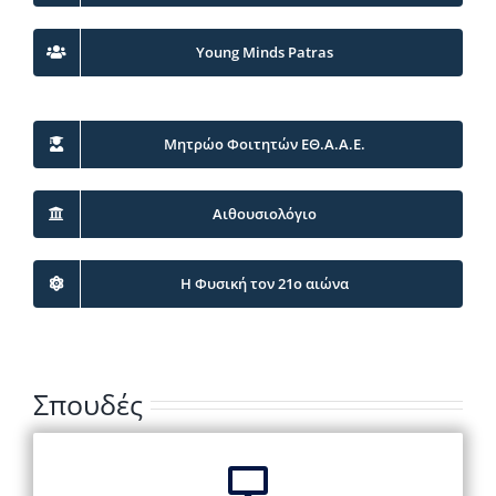
Young Minds Patras
Μητρώο Φοιτητών ΕΘ.Α.Α.Ε.
Αιθουσιολόγιο
Η Φυσική τον 21ο αιώνα
Σπουδές