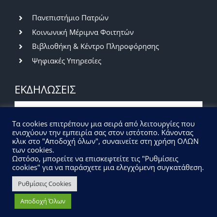
Πανεπιστήμιο Πατρών
Κοινωνική Μέριμνα Φοιτητών
Βιβλιοθήκη & Κέντρο Πληροφόρησης
Ψηφιακές Υπηρεσίες
ΕΚΔΗΛΩΣΕΙΣ
Βραδιά του Ερευνητή 2026 | Πρόσκληση
Τα cookies επιτρέπουν μια σειρά από λειτουργίες που
εκδήλωσης ενδιαφέροντος
ενισχύουν την εμπειρία σας στον ιστότοπο. Κάνοντας
κλικ στο "Αποδοχή όλων", συναινείτε στη χρήση ΟΛΩΝ
07/07/2026
|
Εκδηλώσεις
των cookies.
Ωστόσο, μπορείτε να επισκεφτείτε τις "Ρυθμίσεις
cookies" για να παράσχετε μια ελεγχόμενη συγκατάθεση.
Ρυθμίσεις Cookies
© Τμήμα Φυσικής | Σχολή Θετικών Επιστημών |
Αποδοχή Όλων
Πανεπιστήμιο Πατρών | All Rights Reserved