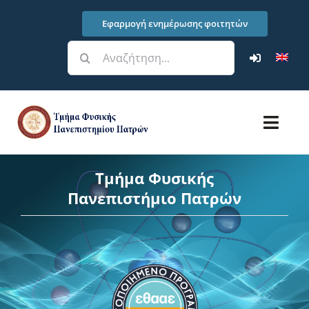
Μετάβαση
Εφαρμογή ενημέρωσης φοιτητών
στο
περιεχόμενο
Αναζήτηση
για:
Toggl
Navig
Τμήμα
Τμήμα Φυσικής
Πανεπιστήμιο Πατρών
Σπουδές
Έρευνα – Υποδομές
Φοιτητικά Θέματα