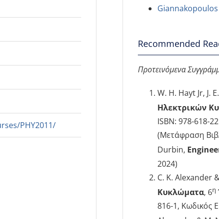
Giannakopoulos
Recommended Rea
Προτεινόμενα Συγγράμ
W. H. Hayt Jr, J. 
Ηλεκτρικών Κ
ISBN: 978-618-2
ourses/PHY2011/
(Μετάφραση Βιβλίο
Durbin,
Engineer
2024)
C. K. Alexander &
η
Κυκλώματα
, 6
816-1, Κωδικός 