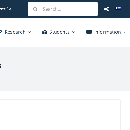
Search
τητών
for:
Research
Students
Information
s