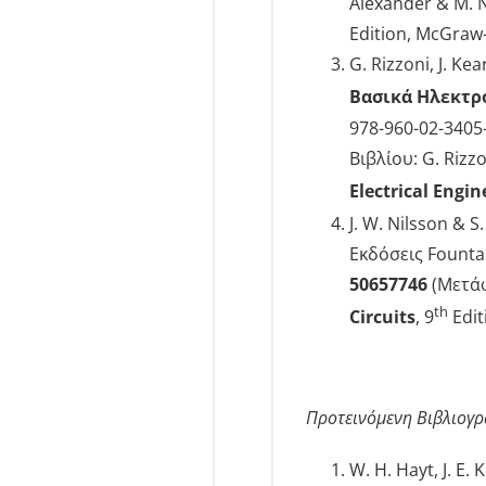
Alexander & M. N
Edition, McGraw-
G. Rizzoni, J. Ke
Βασικά Ηλεκτρ
978-960-02-3405
Βιβλίου: G. Rizzo
Electrical Engin
J. W. Nilsson & S.
Εκδόσεις Founta
50657746
(Μετάφρ
th
Circuits
, 9
Edit
Προτεινόμενη Βιβλιογρ
W. H. Hayt, J. E.