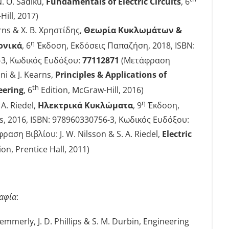
. O. Sadiku,
Fundamentals of Electric Circuits
, 6
Hill, 2017)
arns & Χ. Β. Χρηστίδης,
Θεωρία Κυκλωμάτων &
η
ονικά
, 6
Έκδοση, Εκδόσεις Παπαζήση, 2018, ISBN:
-3, Κωδικός Ευδόξου:
77112871
(Μετάφραση
ni & J. Kearns,
Principles & Applications of
th
eering
, 6
Edition, McGraw-Hill, 2016)
η
 A. Riedel,
Ηλεκτρικά Κυκλώματα
, 9
Έκδοση,
s, 2016, ISBN: 978960330756-3, Κωδικός Ευδόξου:
αση Βιβλίου: J. W. Nilsson & S. A. Riedel,
Electric
ion, Prentice Hall, 2011)
αφία
:
 Kemmerly, J. D. Phillips & S. M. Durbin, Engineering