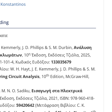
 Konstantinos
ding
ματα
:
E. Kemmerly, J. D. Phillips & S. M. Durbin,
Ανάλυση
η
υκλωμάτων
, 10
Έκδοση, Εκδόσεις Τζιόλα, 2025,
21-101-4, Κωδικός Ευδόξου:
133035679
υ: W. H. Hayt, J. E. Kemmerly, J. D. Phillips & S. M.
th
ing Circuit Analysis
, 10
Edition, McGraw-Hill,
 M. N. O. Sadiku,
Εισαγωγή στα Ηλεκτρικά
Έκδοση, Εκδόσεις Τζιόλα, 2021, ISBN: 978-960-418-
Ευδόξου:
59420642
(Μετάφραση Βιβλίου: C. K.
th