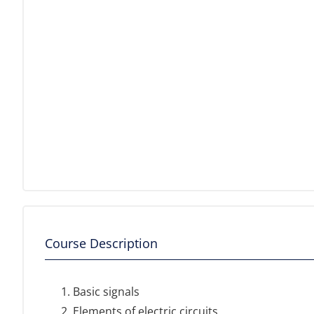
Course Description
Basic signals
Elements of electric circuits