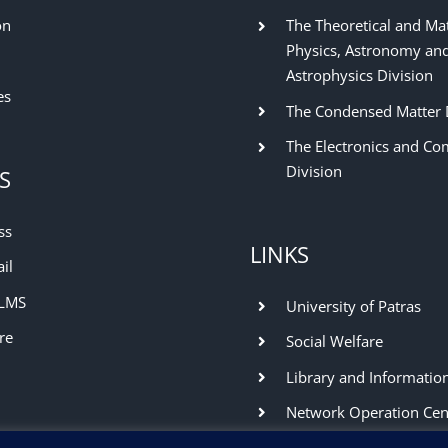
on
The Theoretical and Ma
Physics, Astronomy an
Astrophysics Division
es
The Condensed Matter 
The Electronics and Co
Division
S
ss
LINKS
il
 LMS
University of Patras
re
Social Welfare
Library and Informatio
Network Operation Cen