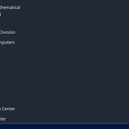
thematical
d
Division
mputers
n Center
ter