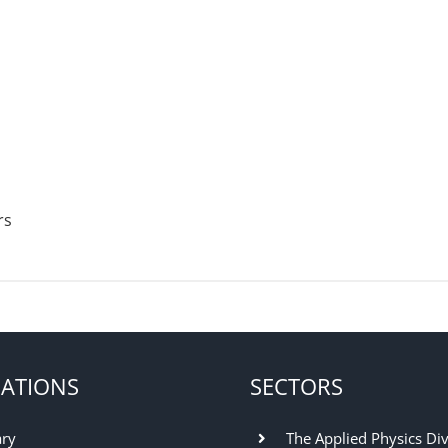
rs
ATIONS
SECTORS
ary
The Applied Physics Div