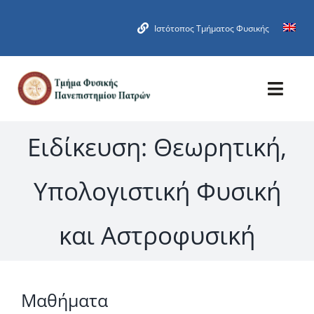
Μετάβαση
στο
Ιστότοπος Τμήματος Φυσικής
περιεχόμενο
Toggl
Navig
Ειδίκευση: Θεωρητική,
Αρχική
Προκήρυξη-Αίτηση
Υπολογιστική Φυσική
Ειδικεύσεις
και Αστροφυσική
Πληροφορίες σπουδών
Μαθήματα
Ανακοινώσεις