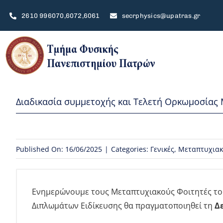
Μετάβαση
2610 996070,6072,6061
secrphysics@upatras.gr
στο
περιεχόμενο
Ιστορικό
Διαδικασία συμμετοχής και Τελετή Ορκωμοσίας 
Περιγραφή
Τομείς
Published On: 16/06/2025
|
Categories:
Γενικές
,
Μεταπτυχιακ
Διοίκηση – Τομείς – Επιτροπές
Προσωπικό
Ενημερώνουμε τους Μεταπτυχιακούς Φοιτητές το
Πολιτική Ποιότητας ΠΠΣ
Διπλωμάτων Ειδίκευσης θα πραγματοποιηθεί τη
Δε
Πολιτική Υποστήριξης, Ανάπτυξης κ