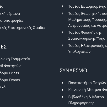
ές
Τομέας Εφαρμοσμένης
ική μέριμνα
Τομέας Θεωρητικής κα
Μαθηματικής Φυσικής,
ία-υποτροφίες
Αστρονομίας και Αστρ
ικές Επιστημονικές Ομάδες
Τομέας Φυσικής της
Συμπυκνωμένης Ύλης
ΙΕΣ
Τομέας Ηλεκτρονικής κ
Υπολογιστών
ονική Γραμματεία
il Φοιτητών
ΣΥΝΔΕΣΜΟΙ
ρμα Eclass
όρμα Exams
Πανεπιστήμιο Πατρών
ικό
Κοινωνική Μέριμνα Φο
Βιβλιοθήκη & Κέντρο
Πληροφόρησης