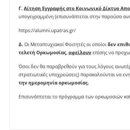
Γ.
Αίτηση Εγγραφής στο Κοινωνικό Δίκτυο Απ
υπογεγραμμένη (επισυνάπτεται στην παρούσα αν
https://alumni.upatras.gr/
Δ.
Οι Μεταπτυχιακοί Φοιτητές οι οποίοι
δεν επιθ
τελετή Ορκωμοσίας
,
οφείλουν
επίσης να προχω
Όσοι δεν θα παραβρεθούν για τους λόγους ανωτέρα
στρατιωτικές υποχρεώσεις) παρακαλούνται να εν
την ημερομηνία ορκωμοσίας.
Επισυνάπτεται το πρόγραμμα των ορκωμοσιών καθ