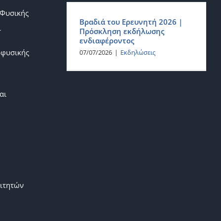
 Φυσικής
Βραδιά του Ερευνητή 2026 |
ι
Πρόσκληση εκδήλωσης
ενδιαφέροντος
οφυσικής
07/07/2026
|
Εκδηλώσεις
αι
ιτητών