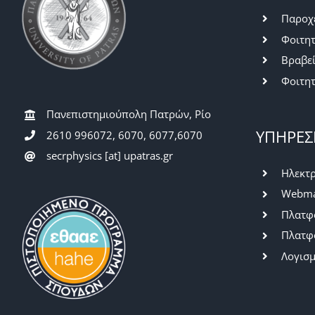
Παροχ
Φοιτητ
Βραβε
Φοιτητ
Πανεπιστημιούπολη Πατρών, Ρίο
ΥΠΗΡΕΣ
2610 996072, 6070, 6077,6070
secrphysics [at] upatras.gr
Ηλεκτρ
Webma
Πλατφό
Πλατφ
Λογισμ