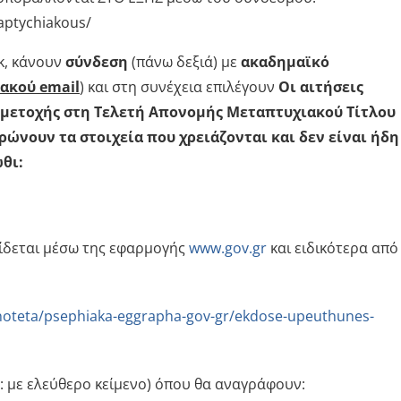
taptychiakous/
k, κάνουν
σύνδεση
(πάνω δεξιά) με
ακαδημαϊκό
ακού email
) και στη συνέχεια επιλέγουν
Οι αιτήσεις
μμετοχής στη Τελετή Απονομής Μεταπτυχιακού Τίτλου
νουν τα στοιχεία που χρειάζονται και δεν είναι ήδη
θι:
δίδεται μέσω της εφαρμογής
www.gov.gr
και ειδικότερα από
rinoteta/psephiaka-eggrapha-gov-gr/ekdose-upeuthunes-
: με ελεύθερο κείμενο) όπου θα αναγράφουν: