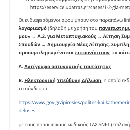
https://eservice.upatras.gr/cases/1-2-gia-me
Οι ενδιαφερόμενοι αφού μπουν στο παραπάνω lin
λογαριασμό
(δηλαδή με χρήση του
πανεπιστημι
μου» → Α.2. για Μεταπτυχιακούς → Αίτηση Συ
Σπουδών → Δημιουργία Νέας Αίτησης. Συμπληρώ
προσυμπληρωμένα και
επισυνάπτουν
τα κάτω
Α.
Αντίγραφο αστυνομικής ταυτότητας
Β.
Ηλεκτρονική
Υπεύθυνη Δήλωση
, η οποία εκ
το σύνδεσμο:
https://www.gov.gr/ipiresies/polites-kai-katheme
deloses
με τους προσωπικούς κωδικούς TAXISNET (επιλογή