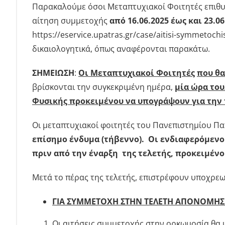
Παρακαλούμε όσοι Μεταπτυχιακοί Φοιτητές επιθ
αίτηση συμμετοχής
από 16.06.2025 έως και 23.06
https://eservice.upatras.gr/case/aitisi-symmetoch
δικαιολογητικά, όπως αναφέρονται παρακάτω.
ΣΗΜΕΙΩΣΗ
:
Οι Μεταπτυχιακοί Φοιτητές
που θα
βρίσκονται την συγκεκριμένη ημέρα,
μία ώρα του
Φυσικής προκειμένου να υπογρά­ψουν για την 
Οι μεταπτυχιακοί φοιτητές του Πανεπιστημίου Πα
επίσημο ένδυμα (τήβεννο). Οι ενδιαφερόμενο
πριν από την έναρξη της τελετής, προκειμένο
Μετά το πέρας της τελετής, επιστρέφουν υποχρε
ΓΙΑ ΣΥΜΜΕΤΟΧΗ ΣΤΗΝ ΤΕΛΕΤΗ ΑΠΟΝΟΜΗΣ 
Οι αιτήσεις συμμετοχής στην ορκωμοσία θα