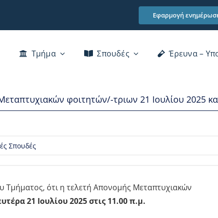
Εφαρμογή ενημέρωσ
Τμήμα
Σπουδές
Έρευνα – Υπ
Χαιρετισμός Προέδρου Τμήματος
Μεταπτυχιακών φοιτητών/-τριων 21 Ιουλίου 2025 και
Διατελέσαντα μέλη του Τμήματος
Βιβλιοθήκη
ές Σπουδές
Κτίρια
Επικοινωνία
υ Τμήματος, ότι η τελετή Απονομής Μεταπτυχιακών
υτέρα 21 Ιουλίου 2025 στις 11.00 π.μ.
αι Αξιολόγησης του Προσωπικού του ΠΠΣ