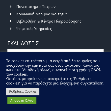
Πανεπιστήμιο Πατρών
Κοινωνική Μέριμνα Φοιτητών
Βιβλιοθήκη & Κέντρο Πληροφόρησης
Ψηφιακές Υπηρεσίες
ΕΚΔΗΛΩΣΕΙΣ
Βραδιά του Ερευνητή 2026 | Πρόσκληση
Τα cookies επιτρέπουν μια σειρά από λειτουργίες που
εκδήλωσης ενδιαφέροντος
ενισχύουν την εμπειρία σας στον ιστότοπο. Κάνοντας
κλικ στο "Αποδοχή όλων", συναινείτε στη χρήση ΟΛΩΝ
07/07/2026
|
Εκδηλώσεις
των cookies.
Ωστόσο, μπορείτε να επισκεφτείτε τις "Ρυθμίσεις
cookies" για να παράσχετε μια ελεγχόμενη συγκατάθεση.
Ρυθμίσεις Cookies
© Τμήμα Φυσικής | Σχολή Θετικών Επιστημών |
Αποδοχή Όλων
Πανεπιστήμιο Πατρών | All Rights Reserved