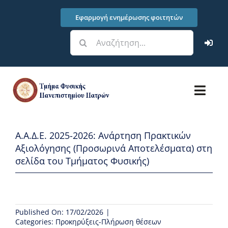
Μετάβαση
Εφαρμογή ενημέρωσης φοιτητών
στο
περιεχόμενο
Αναζήτηση
για:
Toggl
Navig
Τμήμα
A.Α.Δ.Ε. 2025-2026: Ανάρτηση Πρακτικών
Αξιολόγησης (Προσωρινά Αποτελέσματα) στη
Σπουδές
σελίδα του Τμήματος Φυσικής)
Έρευνα – Υποδομές
Published On: 17/02/2026
|
Φοιτητικά Θέματα
Categories:
Προκηρύξεις-Πλήρωση θέσεων